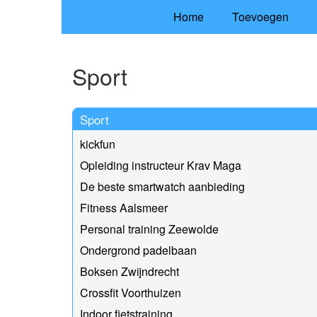
Home
Toevoegen
Sport
Sport
kickfun
Opleiding instructeur Krav Maga
De beste smartwatch aanbieding
Fitness Aalsmeer
Personal training Zeewolde
Ondergrond padelbaan
Boksen Zwijndrecht
Crossfit Voorthuizen
Indoor fietstraining