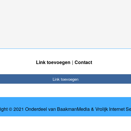
Link toevoegen
Contact
Link toevoegen
ight © 2021 Onderdeel van
BaakmanMedia
&
Vrolijk Internet S