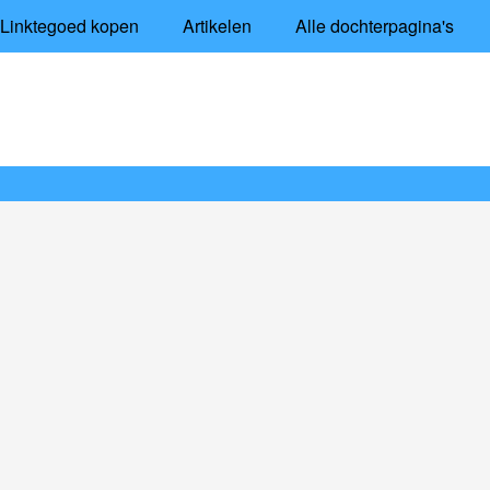
Linktegoed kopen
Artikelen
Alle dochterpagina's